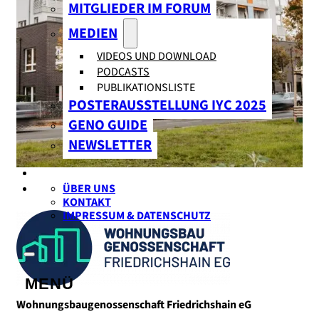
MITGLIEDER IM FORUM
MEDIEN
VIDEOS UND DOWNLOAD
PODCASTS
PUBLIKATIONSLISTE
POSTERAUSSTELLUNG IYC 2025
GENO GUIDE
NEWSLETTER
ÜBER UNS
KONTAKT
IMPRESSUM & DATENSCHUTZ
Wohnungsbaugenossenschaft Friedrichshain eG