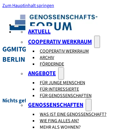
Zum Hauptinhalt springen
AKTUELL
COOPERATIV WERKRAUM
GGMITGLIEDSUNTERNEHMEN:
EVM
COOPERATIV WERKRAUM
ARCHIV
BERLIN EG
FÖRDERNDE
ANGEBOTE
FÜR JUNGE MENSCHEN
FÜR INTERESSIERTE
FÜR GENOSSENSCHAFTEN
Nichts gefunden.
GENOSSENSCHAFTEN
WAS IST EINE GENOSSENSCHAFT?
WIE FING ALLES AN?
MEHR ALS WOHNEN?