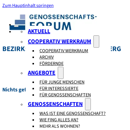
Zum Hauptinhalt springen
AKTUELL
COOPERATIV WERKRAUM
BEZIRK:
FRIEDRICHSHAIN-KREUZBERG
COOPERATIV WERKRAUM
ARCHIV
FÖRDERNDE
ANGEBOTE
FÜR JUNGE MENSCHEN
FÜR INTERESSIERTE
Nichts gefunden.
FÜR GENOSSENSCHAFTEN
GENOSSENSCHAFTEN
WAS IST EINE GENOSSENSCHAFT?
WIE FING ALLES AN?
MEHR ALS WOHNEN?