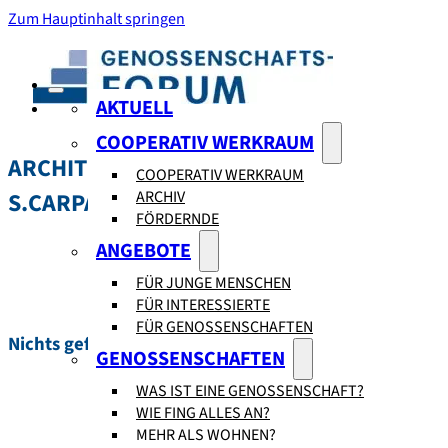
Zum Hauptinhalt springen
AKTUELL
COOPERATIV WERKRAUM
ARCHITEKTURSCHAFFENDE:
COOPERATIV WERKRAUM
ARCHIV
S.CARPANETO ARCHITEKTEN
FÖRDERNDE
ANGEBOTE
FÜR JUNGE MENSCHEN
FÜR INTERESSIERTE
FÜR GENOSSENSCHAFTEN
Nichts gefunden.
GENOSSENSCHAFTEN
WAS IST EINE GENOSSENSCHAFT?
WIE FING ALLES AN?
MEHR ALS WOHNEN?