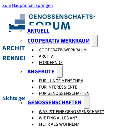
Zum Hauptinhalt springen
AKTUELL
COOPERATIV WERKRAUM
ARCHITEKTURSCHAFFENDE:
PAUL
COOPERATIV WERKRAUM
ARCHIV
RENNER
FÖRDERNDE
ANGEBOTE
FÜR JUNGE MENSCHEN
FÜR INTERESSIERTE
FÜR GENOSSENSCHAFTEN
Nichts gefunden.
GENOSSENSCHAFTEN
WAS IST EINE GENOSSENSCHAFT?
WIE FING ALLES AN?
MEHR ALS WOHNEN?