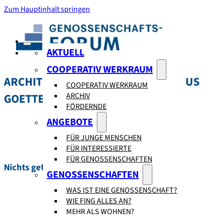
Zum Hauptinhalt springen
AKTUELL
COOPERATIV WERKRAUM
ARCHITEKTURSCHAFFENDE:
JAKOBUS
COOPERATIV WERKRAUM
ARCHIV
GOETTEL
FÖRDERNDE
ANGEBOTE
FÜR JUNGE MENSCHEN
FÜR INTERESSIERTE
FÜR GENOSSENSCHAFTEN
Nichts gefunden.
GENOSSENSCHAFTEN
WAS IST EINE GENOSSENSCHAFT?
WIE FING ALLES AN?
MEHR ALS WOHNEN?