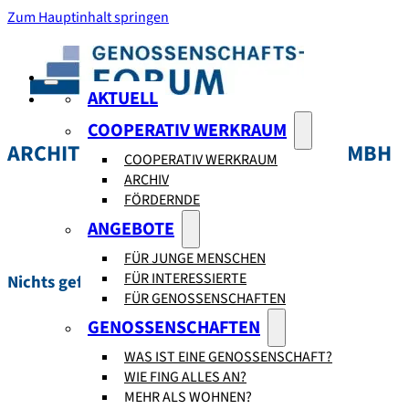
Zum Hauptinhalt springen
AKTUELL
COOPERATIV WERKRAUM
ARCHITEKTURSCHAFFENDE:
IBRF GMBH
COOPERATIV WERKRAUM
ARCHIV
FÖRDERNDE
ANGEBOTE
FÜR JUNGE MENSCHEN
FÜR INTERESSIERTE
Nichts gefunden.
FÜR GENOSSENSCHAFTEN
GENOSSENSCHAFTEN
WAS IST EINE GENOSSENSCHAFT?
WIE FING ALLES AN?
MEHR ALS WOHNEN?