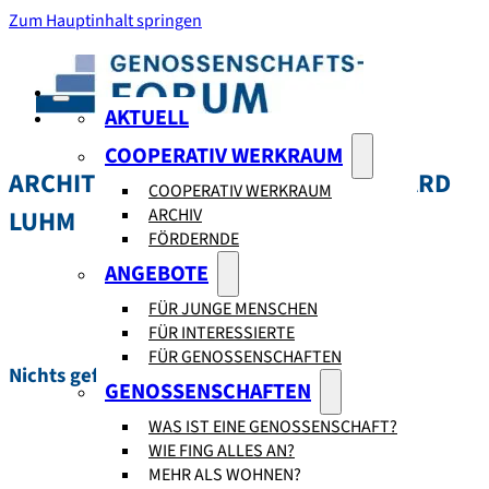
Zum Hauptinhalt springen
AKTUELL
COOPERATIV WERKRAUM
ARCHITEKTURSCHAFFENDE:
GERHARD
COOPERATIV WERKRAUM
ARCHIV
LUHM
FÖRDERNDE
ANGEBOTE
FÜR JUNGE MENSCHEN
FÜR INTERESSIERTE
FÜR GENOSSENSCHAFTEN
Nichts gefunden.
GENOSSENSCHAFTEN
WAS IST EINE GENOSSENSCHAFT?
WIE FING ALLES AN?
MEHR ALS WOHNEN?