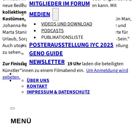
MITGLIEDER IM FORUM
neue Bedeutungen dessen, was Utopie heißen kann. Mit
kollektiven Collagen und Fotografien, Installationen,
MEDIEN
Kostümen, Videos und Zeichnungen
schaffen Cheong Kin Man,
VIDEOS UND DOWNLOAD
Johanna Reichhart, Katarzyna Sala, Marcos García Pérez und
PODCASTS
Marta Stanisława Sala, ihre eigenen Utopien als Nicht-Orte für
PUBLIKATIONSLISTE
Urlaub, Sorglosigkeit oder einfach einen Ort für das „Da-Sein.“
POSTERAUSSTELLUNG IYC 2025
Auch utopische Sprache und Währung sind in der Ausstellung
zu sehen.
GENO GUIDE
NEWSLETTER
Zur Finissage am 27. Januar ab 19 Uhr
laden die beteiligten
Künstler*innen zu einem Filmabend ein.
Um Anmeldung wird
gebeten.
ÜBER UNS
KONTAKT
IMPRESSUM & DATENSCHUTZ