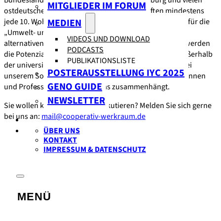
Bundesländern deutlich, aber in Berlin, Hamburg und vielen
MITGLIEDER IM FORUM
ostdeutschen Städten stellen Genossenschaften mindestens
jede 10. Wohnung. Für die „Wohnungskrise“, aber auch für die
MEDIEN
„Umwelt- und Ressourcenkrise“ sind Lösungen zum
VIDEOS UND DOWNLOAD
alternativen Wirtschaften stark nachgefragt. Trotzdem werden
PODCASTS
die Potenziale von Genossenschaften innerhalb und außerhalb
PUBLIKATIONSLISTE
der universitären Bildung kaum diskutiert. Wir fragen bei
POSTERAUSSTELLUNG IYC 2025
unserem Sommergespräch 2023 am 30. August Dozent:innen
GENO GUIDE
und Professor:innen, womit das zusammenhängt.
NEWSLETTER
Sie wollen kommen und mitdiskutieren? Melden Sie sich gerne
bei uns an:
mail@cooperativ-werkraum.de
ÜBER UNS
KONTAKT
IMPRESSUM & DATENSCHUTZ