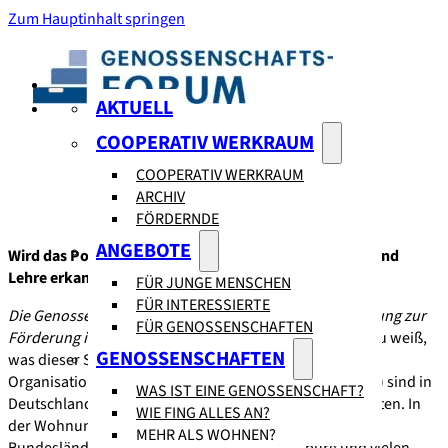
Zum Hauptinhalt springen
AKTUELL
COOPERATIV WERKRAUM
COOPERATIV WERKRAUM
ARCHIV
FÖRDERNDE
ANGEBOTE
Wird das Potenzial von Genossenschaft in Forschung und
Lehre erkannt?
FÜR JUNGE MENSCHEN
FÜR INTERESSIERTE
Die Genossenschaft ist eine wirtschaftliche Unternehmung zur
FÜR GENOSSENSCHAFTEN
Förderung ihrer Mitglieder.
Obwohl kaum jemand genau weiß,
GENOSSENSCHAFTEN
was dieser Satz bedeutet, sind Unternehmen mit der
Organisationsform „eingetragene Genossenschaft“ (eG) sind in
WAS IST EINE GENOSSENSCHAFT?
Deutschland in vielen Wirtschaftsbereichen stark vertreten. In
WIE FING ALLES AN?
der Wohnungswirtschaft schwankt ihr Anteil zw. den
MEHR ALS WOHNEN?