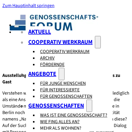
Zum Hauptinhalt springen
AKTUELL
COOPERATIV WERKRAUM
COOPERATIV WERKRAUM
ARCHIV
FÖRDERNDE
ANGEBOTE
Ausstellung vom 7. November bis 20. Dezember bei uns zu
Gast
FÜR JUNGE MENSCHEN
FÜR INTERESSIERTE
Verstehen wir uns als Gemeinschaft oder sehen wir uns lediglich
FÜR GENOSSENSCHAFTEN
als eine Ansammlung einzelner Personen, die nur durch die
GENOSSENSCHAFTEN
Umstände miteinander zu tun haben? Gibt es heutzutage in
Berlin noch so etwas wie eine gemeinsam gefühlte Identität
WAS IST EINE GENOSSENSCHAFT?
namens „Nachbarschaft“ und wenn ja, wie gestaltet sich diese?
WIE FING ALLES AN?
Auf der Suche nach Antworten tritt die Künstlerin in den Dialog
MEHR ALS WOHNEN?