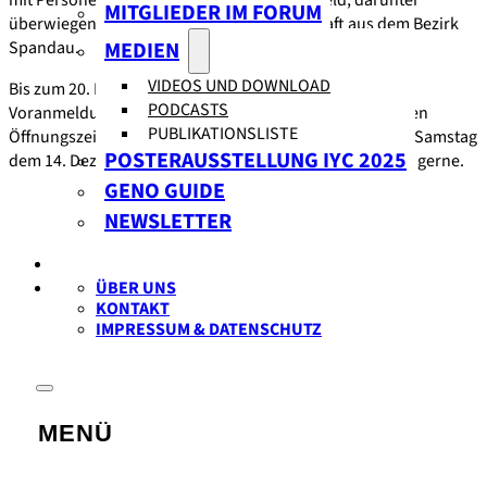
mit Personen aus ihrem direkten Wohnumfeld, darunter
MITGLIEDER IM FORUM
überwiegend Mieter einer Baugenossenschaft aus dem Bezirk
Spandau.
MEDIEN
VIDEOS UND DOWNLOAD
Bis zum 20. Dezember kann die Fotoausstellung ohne
PODCASTS
Voranmeldung am Donnerstag zw. 15 – 18 Uhr zu unseren
PUBLIKATIONSLISTE
Öffnungszeiten kostenlos besichtigt werden, so wie am Samstag
POSTERAUSSTELLUNG IYC 2025
dem 14. Dezember. Für weitere Termine kontaktiert uns gerne.
GENO GUIDE
NEWSLETTER
ÜBER UNS
KONTAKT
IMPRESSUM & DATENSCHUTZ